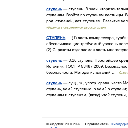
ступень
— ступень. В знач. «горизонтальны
ступеням. Взойти по ступеням лестницы. В
род. ступеней, дат. ступеням. Развитие
ударения в современном русском языке
СТУПЕНЬ
— (1) часть компрессора, турби
обеспечивающие требуемый уровень перепа
(2) С. ракеты отделяемая часть многосту
ступень
— 3.16 ступень: Простейшее сред
Источник: ГОСТ Р 53487 2009: Безопаснос
безопасности. Методы испытаний …
Слова
ступень
— сущ., ж., употр. сравн. часто М
ступень, чем? ступенью, о чём? о ступени; 
ступеням и ступеням, (вижу) что? ступе
© Академик, 2000-2026
Обратная связь:
Техподдерж