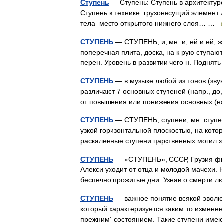
Ступень
— Ступень: Ступень в архитектуре
Ступень в технике грузонесущий элемент 
тела место открытого нижнего слоя… …
СТУПЕНЬ
— СТУПЕНЬ, и, мн. и, ей и ей, ж
поперечная плита, доска, на к рую ступают
перен. Уровень в развитии чего н. Подня
СТУПЕНЬ
— в музыке любой из тонов (звук
различают 7 основных ступеней (напр., до,
от повышения или понижения основных (н
СТУПЕНЬ
— СТУПЕНЬ, ступени, мн. ступени
узкой горизонтальной плоскостью, на кот
раскаленные ступени царственных могил
СТУПЕНЬ
— «СТУПЕНЬ», СССР, Грузия филь
Алекси уходит от отца и молодой мачехи. Н
беспечно прожитые дни. Узнав о смерти
СТУПЕНЬ
— важное понятие всякой эволю
который характеризуется каким то измене
прежним) состоянием. Такие ступени име