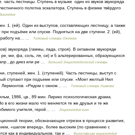
 часть лестницы. Ступень в музыке один из звуков звукоряда
лестничного полотна эскалатора. Ступень в физике твёрдого
Википедия
ен. 1. (ей). Один из выступов, составляющих лестницу, а также
 при подъёме или спуске. Подняться на две ступени. 2. (ей),
ть работу на… …
Толковый словарь Ожегова
ов) звукоряда (гаммы, лада, строя). В октавном звукоряде
 ре, ми, фа, соль, ля, си) и 5 альтерированных, образующихся
апр., до диез или ре …
Большой Энциклопедический словарь
, ступеней, жен. 1. (ступеней). Часть лестницы, выступ с
орый ступают при подъеме или спуске. «Моет желтый Нил
.» Лермонтов. «Рядом с окном… …
Толковый словарь Ушакова
м, 1986, цв., 89 мин. Лирико психологическая драма.
о в его жизни мало что меняется те же друзья и те же
 любимого учителя, герой… …
Энциклопедия кино
ционной теории, обозначающее отрезок в процессе развития,
нием, «шагом вперед», более высоким (по сравнению с
ются как в индивидуальном, так и …
Философская энциклопедия