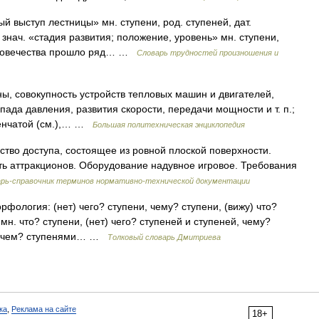
й выступ лестницы» мн. ступени, род. ступеней, дат.
 знач. «стадия развития; положение, уровень» мн. ступени,
 человечества прошло ряд… …
Словарь трудностей произношения и
ны, совокупность устройств тепловых машин и двигателей,
да давления, развития скорости, передачи мощности и т. п.;
пенчатой (см.),… …
Большая политехническая энциклопедия
ство доступа, состоящее из ровной плоской поверхности.
ть аттракционов. Оборудование надувное игровое. Требования
рь-справочник терминов нормативно-технической документации
орфология: (нет) чего? ступени, чему? ступени, (вижу) что?
мн. что? ступени, (нет) чего? ступеней и ступеней, чему?
ни, чем? ступенями… …
Толковый словарь Дмитриева
ка
,
Реклама на сайте
18+