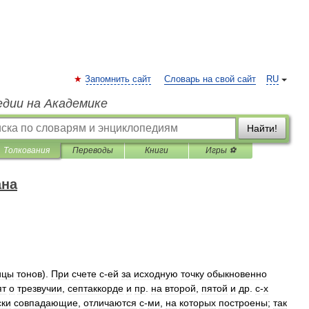
Запомнить сайт
Словарь на свой сайт
RU
едии на Академике
Найти!
Толкования
Переводы
Книги
Игры ⚽
ана
ицы
тонов
).
При
счете
с
-
ей
за
исходную
точку
обыкновенно
ят
о
трезвучии
,
септаккорде
и
пр
.
на
второй
,
пятой
и
др
.
с
-
х
ски
совпадающие
,
отличаются
с
-
ми
,
на
которых
построены
;
так