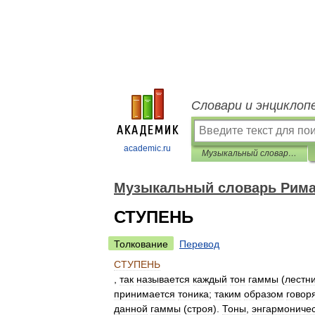
Словари и энциклоп
academic.ru
Музыкальный словарь Римана
Музыкальный словарь Рим
СТУПЕНЬ
Толкование
Перевод
СТУПЕНЬ
,
так
называется
каждый
тон
гаммы
(
лестн
принимается
тоника
;
таким
образом
говор
данной
гаммы
(
строя
).
Тоны
,
энгармониче