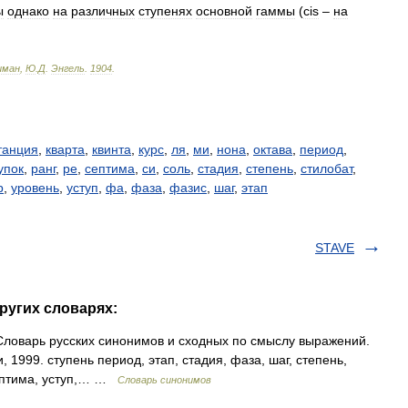
ы
однако
на
различных
ступенях
основной
гаммы
(
cis
–
на
иман
,
Ю
.
Д
.
Энгель
.
1904
.
танция
,
кварта
,
квинта
,
курс
,
ля
,
ми
,
нона
,
октава
,
период
,
упок
,
ранг
,
ре
,
септима
,
си
,
соль
,
стадия
,
степень
,
стилобат
,
р
,
уровень
,
уступ
,
фа
,
фаза
,
фазис
,
шаг
,
этап
STAVE
ругих словарях:
 Словарь русских синонимов и сходных по смыслу выражений.
, 1999. ступень период, этап, стадия, фаза, шаг, степень,
 септима, уступ,… …
Словарь синонимов