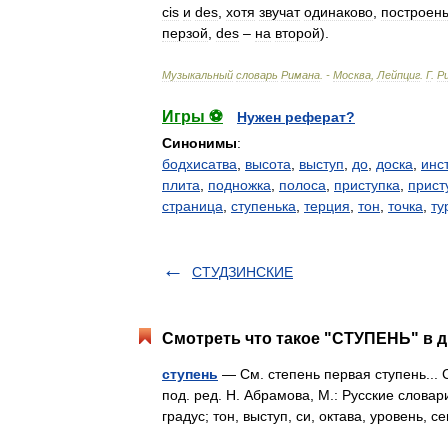
cis
и
des
,
хотя
звучат
одинаково
,
построен
перзой
,
des
–
на
второй
).
Музыкальный
словарь
Римана
. -
Москва
,
Лейпциг
.
Г
.
Р
Игры ⚽
Нужен реферат?
Синонимы
:
бодхисатва
,
высота
,
выступ
,
до
,
доска
,
инс
плита
,
подножка
,
полоса
,
приступка
,
прист
страница
,
ступенька
,
терция
,
тон
,
точка
,
ту
СТУДЗИНСКИЕ
Смотреть что такое "СТУПЕНЬ" в д
ступень
— См. степень первая ступень...
под. ред. Н. Абрамова, М.: Русские словари
градус; тон, выступ, си, октава, уровень,