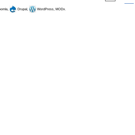
omla,
Drupal,
WordPress, MODx.